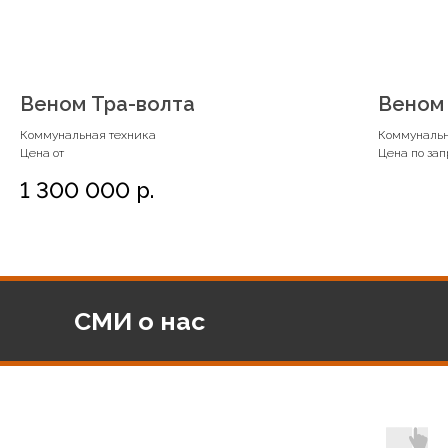
Веном Тра-волта
Веном
Коммунальная техника
Коммунальн
Цена от
Цена по зап
1 300 000
р.
СМИ о нас