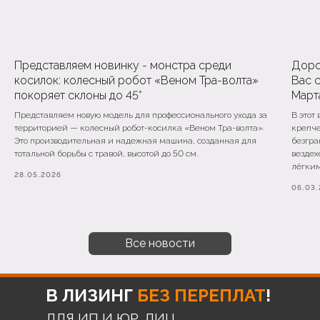
Представляем новинку - монстра среди
Доро
косилок: колесный робот «Веном Тра-волта»
Вас 
покоряет склоны до 45°
Март
Представляем новую модель для профессионального ухода за
В этот
территорией — колесный робот-косилка «Веном Тра-волта».
крепче
Это производительная и надежная машина, созданная для
безгра
тотальной борьбы с травой, высотой до 50 см.
вездех
лёгким
28.05.2026
06.03
Все новости
В ЛИЗИНГ
БЕЗ ПЕРЕПЛАТ
!
ДЛЯ ИП И ЮР. ЛИЦ