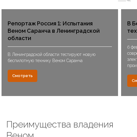
Репортаж Россия 1: Испытания
В Б
Веном Саранча в Ленинградской
тех
области
6 фе
совр
В Ленинградской области тестируют новую
элек
беспилотную технику Веном Саранча
прои
Смотреть
См
Преимущества владения
Веном