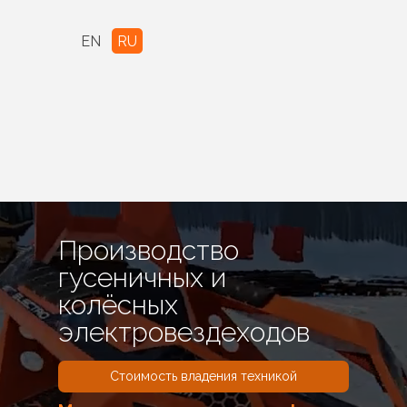
EN
RU
Производство
гусеничных и
колёсных
электровездеходов
Стоимость владения техникой